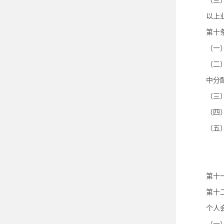
（三
以上
第十
（一
（二
中分
（三
（四
（五
第十
第十
个人