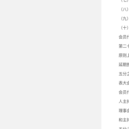
（七
（八
（九
（十
会员
第二
原则
延期
五分
表大
会员
人主
理事
和主