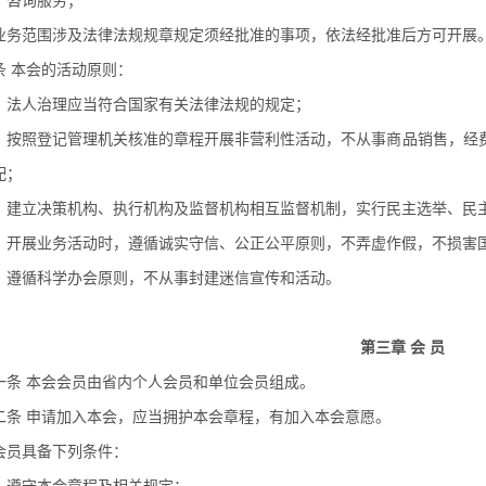
）咨询服务；
业务范围涉及法律法规规章规定须经批准的事项，依法经批准后方可开展
条 本会的活动原则：
）法人治理应当符合国家有关法律法规的规定；
）按照登记管理机关核准的章程开展非营利性活动，不从事商品销售，经
配；
）建立决策机构、执行机构及监督机构相互监督机制，实行民主选举、民
）开展业务活动时，遵循诚实守信、公正公平原则，不弄虚作假，不损害
）遵循科学办会原则，不从事封建迷信宣传和活动。
第三章 会 员
一条 本会会员由省内个人会员和单位会员组成。
二条 申请加入本会，应当拥护本会章程，有加入本会意愿。
会员具备下列条件：