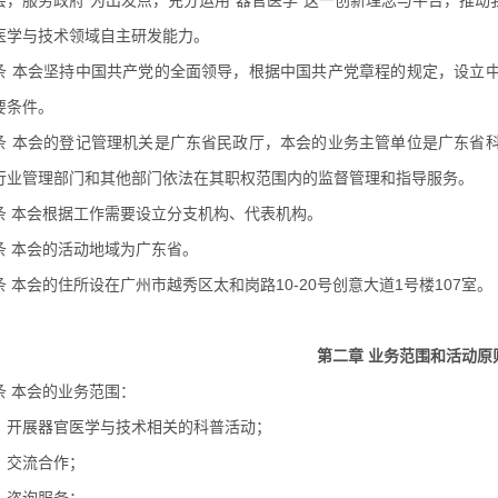
会，服务政府”为出发点，充分运用“器官医学”这一创新理念与平台，推
医学与技术领域自主研发能力。
条 本会坚持中国共产党的全面领导，根据中国共产党章程的规定，设立
要条件。
条 本会的登记管理机关是广东省民政厅，本会的业务主管单位是广东省
行业管理部门和其他部门依法在其职权范围内的监督管理和指导服务。
条 本会根据工作需要设立分支机构、代表机构。
条 本会的活动地域为广东省。
条 本会的住所设在广州市越秀区太和岗路10-20号创意大道1号楼107室。
第二章 业务范围和活动原
条 本会的业务范围：
）开展器官医学与技术相关的科普活动；
）交流合作；