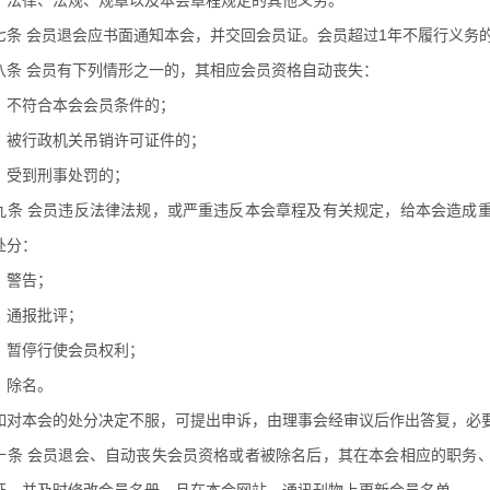
）法律、法规、规章以及本会章程规定的其他义务。
七条 会员退会应书面通知本会，并交回会员证。会员超过1年不履行义务
八条 会员有下列情形之一的，其相应会员资格自动丧失：
）不符合本会会员条件的；
）被行政机关吊销许可证件的；
）受到刑事处罚的；
九条 会员违反法律法规，或严重违反本会章程及有关规定，给本会造成
处分：
）警告；
）通报批评；
）暂停行使会员权利；
）除名。
如对本会的处分决定不服，可提出申诉，由理事会经审议后作出答复，必
十条 会员退会、自动丧失会员资格或者被除名后，其在本会相应的职务