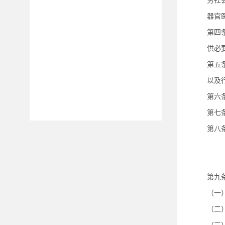
务社
器官
第四
供必
第五
以及
第六
第七
第八
第九
（一
（二